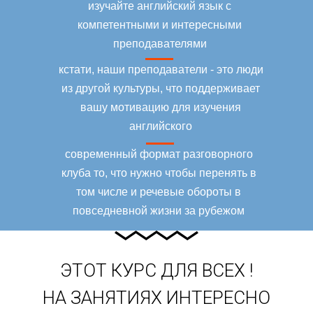
изучайте английский язык с
компетентными и интересными
преподавателями
кстати, наши преподаватели - это люди
из другой культуры, что поддерживает
вашу мотивацию для изучения
английского
современный формат разговорного
клуба то, что нужно чтобы перенять в
том числе и речевые обороты в
повседневной жизни за рубежом
ЭТОТ КУРС ДЛЯ ВСЕХ !
НА ЗАНЯТИЯХ ИНТЕРЕСНО